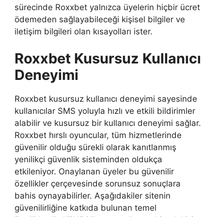
sürecinde Roxxbet yalnızca üyelerin hiçbir ücret
ödemeden sağlayabileceği kişisel bilgiler ve
iletişim bilgileri olan kısayolları ister.
Roxxbet Kusursuz Kullanıcı
Deneyimi
Roxxbet kusursuz kullanıcı deneyimi sayesinde
kullanıcılar SMS yoluyla hızlı ve etkili bildirimler
alabilir ve kusursuz bir kullanıcı deneyimi sağlar.
Roxxbet hırslı oyuncular, tüm hizmetlerinde
güvenilir olduğu sürekli olarak kanıtlanmış
yenilikçi güvenlik sisteminden oldukça
etkileniyor. Onaylanan üyeler bu güvenilir
özellikler çerçevesinde sorunsuz sonuçlara
bahis oynayabilirler. Aşağıdakiler sitenin
güvenilirliğine katkıda bulunan temel