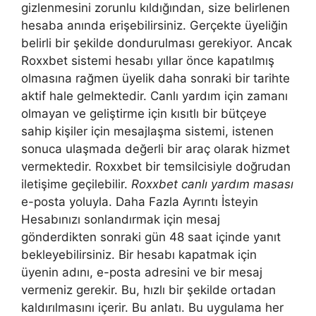
gizlenmesini zorunlu kıldığından, size belirlenen
hesaba anında erişebilirsiniz. Gerçekte üyeliğin
belirli bir şekilde dondurulması gerekiyor. Ancak
Roxxbet sistemi hesabı yıllar önce kapatılmış
olmasına rağmen üyelik daha sonraki bir tarihte
aktif hale gelmektedir. Canlı yardım için zamanı
olmayan ve geliştirme için kısıtlı bir bütçeye
sahip kişiler için mesajlaşma sistemi, istenen
sonuca ulaşmada değerli bir araç olarak hizmet
vermektedir. Roxxbet bir temsilcisiyle doğrudan
iletişime geçilebilir.
Roxxbet canlı yardım masası
e-posta yoluyla. Daha Fazla Ayrıntı İsteyin
Hesabınızı sonlandırmak için mesaj
gönderdikten sonraki gün 48 saat içinde yanıt
bekleyebilirsiniz. Bir hesabı kapatmak için
üyenin adını, e-posta adresini ve bir mesaj
vermeniz gerekir. Bu, hızlı bir şekilde ortadan
kaldırılmasını içerir. Bu anlatı. Bu uygulama her