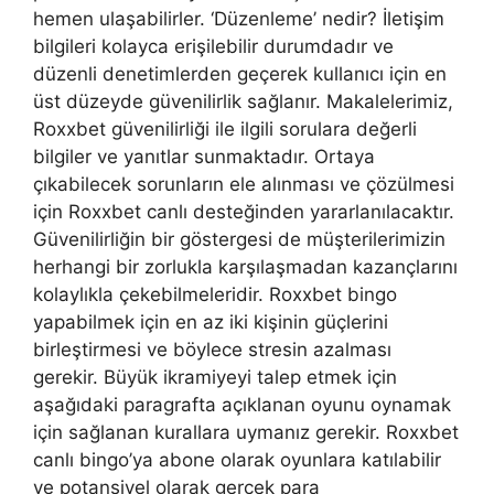
hemen ulaşabilirler. ‘Düzenleme’ nedir? İletişim
bilgileri kolayca erişilebilir durumdadır ve
düzenli denetimlerden geçerek kullanıcı için en
üst düzeyde güvenilirlik sağlanır. Makalelerimiz,
Roxxbet güvenilirliği ile ilgili sorulara değerli
bilgiler ve yanıtlar sunmaktadır. Ortaya
çıkabilecek sorunların ele alınması ve çözülmesi
için Roxxbet canlı desteğinden yararlanılacaktır.
Güvenilirliğin bir göstergesi de müşterilerimizin
herhangi bir zorlukla karşılaşmadan kazançlarını
kolaylıkla çekebilmeleridir. Roxxbet bingo
yapabilmek için en az iki kişinin güçlerini
birleştirmesi ve böylece stresin azalması
gerekir. Büyük ikramiyeyi talep etmek için
aşağıdaki paragrafta açıklanan oyunu oynamak
için sağlanan kurallara uymanız gerekir. Roxxbet
canlı bingo’ya abone olarak oyunlara katılabilir
ve potansiyel olarak gerçek para