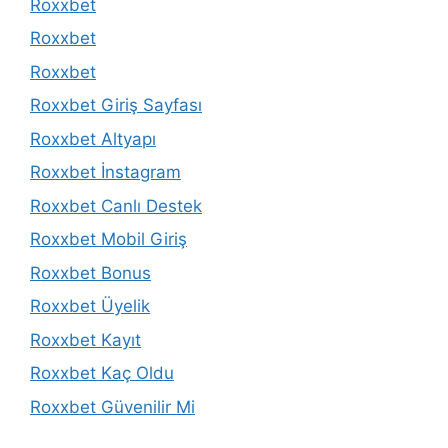
Roxxbet
Roxxbet
Roxxbet
Roxxbet Giriş Sayfası
Roxxbet Altyapı
Roxxbet İnstagram
Roxxbet Canlı Destek
Roxxbet Mobil Giriş
Roxxbet Bonus
Roxxbet Üyelik
Roxxbet Kayıt
Roxxbet Kaç Oldu
Roxxbet Güvenilir Mi