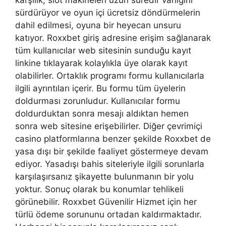
karşılık, slot makineleri uzun süredir varlığını
sürdürüyor ve oyun içi ücretsiz döndürmelerin
dahil edilmesi, oyuna bir heyecan unsuru
katıyor. Roxxbet giriş adresine erişim sağlanarak
tüm kullanıcılar web sitesinin sunduğu kayıt
linkine tıklayarak kolaylıkla üye olarak kayıt
olabilirler. Ortaklık programı formu kullanıcılarla
ilgili ayrıntıları içerir. Bu formu tüm üyelerin
doldurması zorunludur. Kullanıcılar formu
doldurduktan sonra mesajı aldıktan hemen
sonra web sitesine erişebilirler. Diğer çevrimiçi
casino platformlarına benzer şekilde Roxxbet de
yasa dışı bir şekilde faaliyet göstermeye devam
ediyor. Yasadışı bahis siteleriyle ilgili sorunlarla
karşılaşırsanız şikayette bulunmanın bir yolu
yoktur. Sonuç olarak bu konumlar tehlikeli
görünebilir. Roxxbet Güvenilir Hizmet için her
türlü ödeme sorununu ortadan kaldırmaktadır.