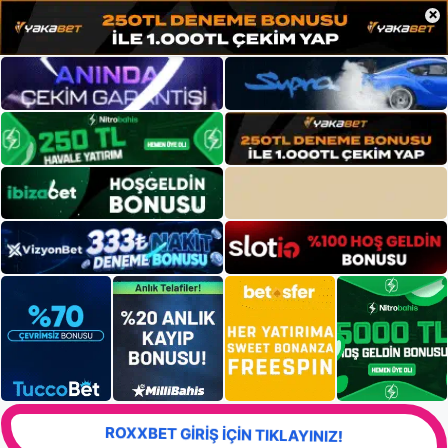
×
ROXXBET GİRİŞ İÇİN TIKLAYINIZ!