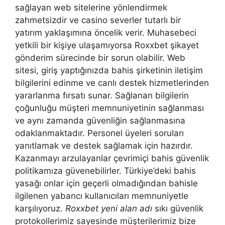
sağlayan web sitelerine yönlendirmek
zahmetsizdir ve casino severler tutarlı bir
yatırım yaklaşımına öncelik verir. Muhasebeci
yetkili bir kişiye ulaşamıyorsa Roxxbet şikayet
gönderim sürecinde bir sorun olabilir. Web
sitesi, giriş yaptığınızda bahis şirketinin iletişim
bilgilerini edinme ve canlı destek hizmetlerinden
yararlanma fırsatı sunar. Sağlanan bilgilerin
çoğunluğu müşteri memnuniyetinin sağlanması
ve aynı zamanda güvenliğin sağlanmasına
odaklanmaktadır. Personel üyeleri soruları
yanıtlamak ve destek sağlamak için hazırdır.
Kazanmayı arzulayanlar çevrimiçi bahis güvenlik
politikamıza güvenebilirler. Türkiye’deki bahis
yasağı onlar için geçerli olmadığından bahisle
ilgilenen yabancı kullanıcıları memnuniyetle
karşılıyoruz.
Roxxbet yeni alan adı
sıkı güvenlik
protokollerimiz sayesinde müşterilerimiz bize