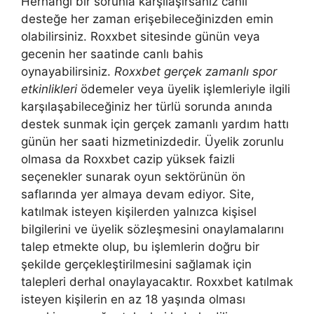
Herhangi bir sorunla karşılaşırsanız canlı
desteğe her zaman erişebileceğinizden emin
olabilirsiniz. Roxxbet sitesinde günün veya
gecenin her saatinde canlı bahis
oynayabilirsiniz.
Roxxbet gerçek zamanlı spor
etkinlikleri
ödemeler veya üyelik işlemleriyle ilgili
karşılaşabileceğiniz her türlü sorunda anında
destek sunmak için gerçek zamanlı yardım hattı
günün her saati hizmetinizdedir. Üyelik zorunlu
olmasa da Roxxbet cazip yüksek faizli
seçenekler sunarak oyun sektörünün ön
saflarında yer almaya devam ediyor. Site,
katılmak isteyen kişilerden yalnızca kişisel
bilgilerini ve üyelik sözleşmesini onaylamalarını
talep etmekte olup, bu işlemlerin doğru bir
şekilde gerçekleştirilmesini sağlamak için
talepleri derhal onaylayacaktır. Roxxbet katılmak
isteyen kişilerin en az 18 yaşında olması