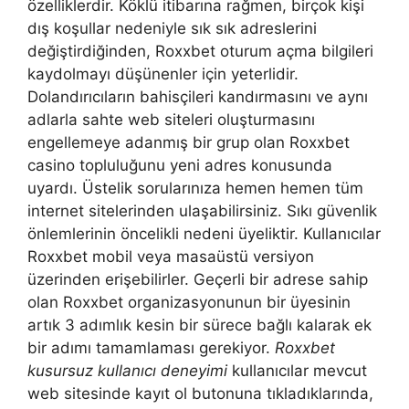
özelliklerdir. Köklü itibarına rağmen, birçok kişi
dış koşullar nedeniyle sık sık adreslerini
değiştirdiğinden, Roxxbet oturum açma bilgileri
kaydolmayı düşünenler için yeterlidir.
Dolandırıcıların bahisçileri kandırmasını ve aynı
adlarla sahte web siteleri oluşturmasını
engellemeye adanmış bir grup olan Roxxbet
casino topluluğunu yeni adres konusunda
uyardı. Üstelik sorularınıza hemen hemen tüm
internet sitelerinden ulaşabilirsiniz. Sıkı güvenlik
önlemlerinin öncelikli nedeni üyeliktir. Kullanıcılar
Roxxbet mobil veya masaüstü versiyon
üzerinden erişebilirler. Geçerli bir adrese sahip
olan Roxxbet organizasyonunun bir üyesinin
artık 3 adımlık kesin bir sürece bağlı kalarak ek
bir adımı tamamlaması gerekiyor.
Roxxbet
kusursuz kullanıcı deneyimi
kullanıcılar mevcut
web sitesinde kayıt ol butonuna tıkladıklarında,