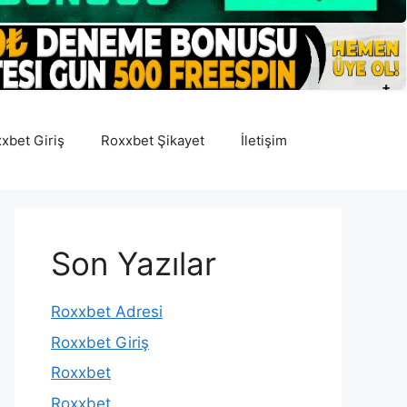
xbet Giriş
Roxxbet Şikayet
İletişim
Son Yazılar
Roxxbet Adresi
Roxxbet Giriş
Roxxbet
Roxxbet