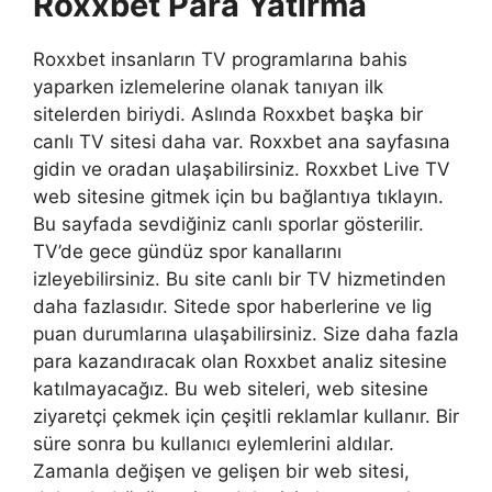
Roxxbet Para Yatırma
Roxxbet insanların TV programlarına bahis
yaparken izlemelerine olanak tanıyan ilk
sitelerden biriydi. Aslında Roxxbet başka bir
canlı TV sitesi daha var. Roxxbet ana sayfasına
gidin ve oradan ulaşabilirsiniz. Roxxbet Live TV
web sitesine gitmek için bu bağlantıya tıklayın.
Bu sayfada sevdiğiniz canlı sporlar gösterilir.
TV’de gece gündüz spor kanallarını
izleyebilirsiniz. Bu site canlı bir TV hizmetinden
daha fazlasıdır. Sitede spor haberlerine ve lig
puan durumlarına ulaşabilirsiniz. Size daha fazla
para kazandıracak olan Roxxbet analiz sitesine
katılmayacağız. Bu web siteleri, web sitesine
ziyaretçi çekmek için çeşitli reklamlar kullanır. Bir
süre sonra bu kullanıcı eylemlerini aldılar.
Zamanla değişen ve gelişen bir web sitesi,