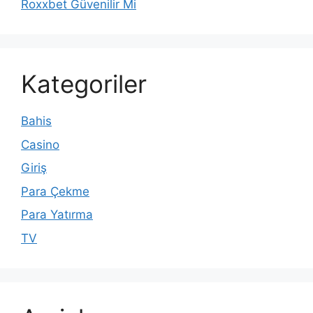
Roxxbet Güvenilir Mi
Kategoriler
Bahis
Casino
Giriş
Para Çekme
Para Yatırma
TV