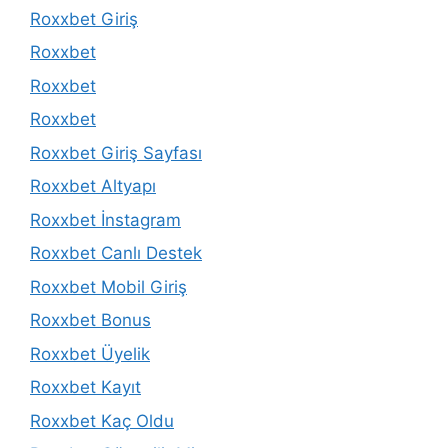
Roxxbet Giriş
Roxxbet
Roxxbet
Roxxbet
Roxxbet Giriş Sayfası
Roxxbet Altyapı
Roxxbet İnstagram
Roxxbet Canlı Destek
Roxxbet Mobil Giriş
Roxxbet Bonus
Roxxbet Üyelik
Roxxbet Kayıt
Roxxbet Kaç Oldu