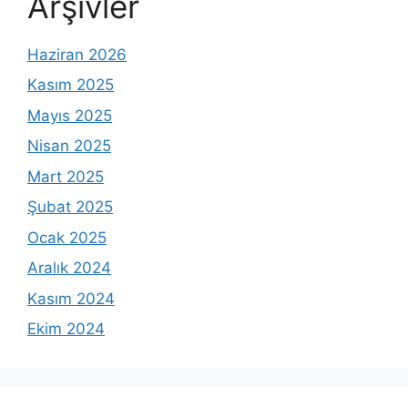
Arşivler
Haziran 2026
Kasım 2025
Mayıs 2025
Nisan 2025
Mart 2025
Şubat 2025
Ocak 2025
Aralık 2024
Kasım 2024
Ekim 2024