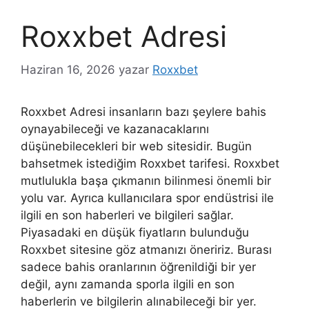
Roxxbet Adresi
Haziran 16, 2026
yazar
Roxxbet
Roxxbet Adresi insanların bazı şeylere bahis
oynayabileceği ve kazanacaklarını
düşünebilecekleri bir web sitesidir. Bugün
bahsetmek istediğim Roxxbet tarifesi. Roxxbet
mutlulukla başa çıkmanın bilinmesi önemli bir
yolu var. Ayrıca kullanıcılara spor endüstrisi ile
ilgili en son haberleri ve bilgileri sağlar.
Piyasadaki en düşük fiyatların bulunduğu
Roxxbet sitesine göz atmanızı öneririz. Burası
sadece bahis oranlarının öğrenildiği bir yer
değil, aynı zamanda sporla ilgili en son
haberlerin ve bilgilerin alınabileceği bir yer.