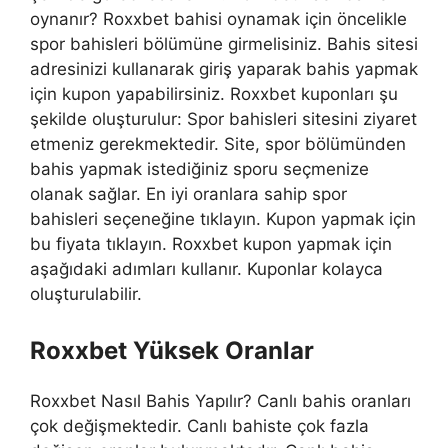
oynanır? Roxxbet bahisi oynamak için öncelikle
spor bahisleri bölümüne girmelisiniz. Bahis sitesi
adresinizi kullanarak giriş yaparak bahis yapmak
için kupon yapabilirsiniz. Roxxbet kuponları şu
şekilde oluşturulur: Spor bahisleri sitesini ziyaret
etmeniz gerekmektedir. Site, spor bölümünden
bahis yapmak istediğiniz sporu seçmenize
olanak sağlar. En iyi oranlara sahip spor
bahisleri seçeneğine tıklayın. Kupon yapmak için
bu fiyata tıklayın. Roxxbet kupon yapmak için
aşağıdaki adımları kullanır. Kuponlar kolayca
oluşturulabilir.
Roxxbet Yüksek Oranlar
Roxxbet Nasıl Bahis Yapılır? Canlı bahis oranları
çok değişmektedir. Canlı bahiste çok fazla