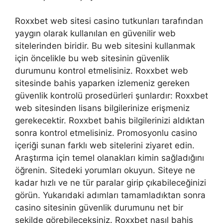
Roxxbet web sitesi casino tutkunları tarafından
yaygın olarak kullanılan en güvenilir web
sitelerinden biridir. Bu web sitesini kullanmak
için öncelikle bu web sitesinin güvenlik
durumunu kontrol etmelisiniz. Roxxbet web
sitesinde bahis yaparken izlemeniz gereken
güvenlik kontrolü prosedürleri şunlardır: Roxxbet
web sitesinden lisans bilgilerinize erişmeniz
gerekecektir. Roxxbet bahis bilgilerinizi aldıktan
sonra kontrol etmelisiniz. Promosyonlu casino
içeriği sunan farklı web sitelerini ziyaret edin.
Araştırma için temel olanakları kimin sağladığını
öğrenin. Sitedeki yorumları okuyun. Siteye ne
kadar hızlı ve ne tür paralar girip çıkabileceğinizi
görün. Yukarıdaki adımları tamamladıktan sonra
casino sitesinin güvenlik durumunu net bir
şekilde görebileceksiniz. Roxxbet nasıl bahis