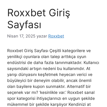
Roxxbet Giriş
Sayfası
Nisan 17, 2025
yazar
Roxxbet
Roxxbet Giriş Sayfası Çeşitli kategorilere ve
yenilikçi oyunlara olan talep arttıkça oyun
endüstrisi de daha fazla tanınmaktadır. Kullanıcı
sayısındaki artışın nedeni bu kullanımdır. At
yarışı dünyasını keşfetmek heyecan verici ve
büyüleyici bir deneyim olabilir, ancak önemli
olan bayilere kupon sunmaktır. Alternatif bir
seçenek var mı? ‘kesinlikle var.’ Roxxbet sanal
spor kategorisi ihtiyaçlarınızı en uygun şekilde
mükemmel bir şekilde karşılıyor Kendinizi at