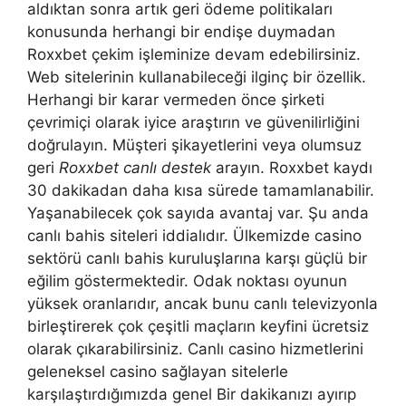
aldıktan sonra artık geri ödeme politikaları
konusunda herhangi bir endişe duymadan
Roxxbet çekim işleminize devam edebilirsiniz.
Web sitelerinin kullanabileceği ilginç bir özellik.
Herhangi bir karar vermeden önce şirketi
çevrimiçi olarak iyice araştırın ve güvenilirliğini
doğrulayın. Müşteri şikayetlerini veya olumsuz
geri
Roxxbet canlı destek
arayın. Roxxbet kaydı
30 dakikadan daha kısa sürede tamamlanabilir.
Yaşanabilecek çok sayıda avantaj var. Şu anda
canlı bahis siteleri iddialıdır. Ülkemizde casino
sektörü canlı bahis kuruluşlarına karşı güçlü bir
eğilim göstermektedir. Odak noktası oyunun
yüksek oranlarıdır, ancak bunu canlı televizyonla
birleştirerek çok çeşitli maçların keyfini ücretsiz
olarak çıkarabilirsiniz. Canlı casino hizmetlerini
geleneksel casino sağlayan sitelerle
karşılaştırdığımızda genel Bir dakikanızı ayırıp