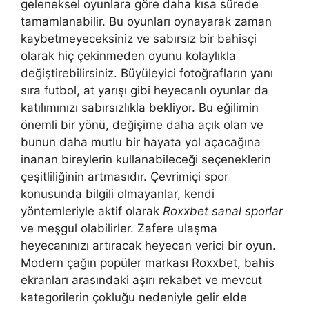
geleneksel oyunlara göre daha kısa sürede
tamamlanabilir. Bu oyunları oynayarak zaman
kaybetmeyeceksiniz ve sabırsız bir bahisçi
olarak hiç çekinmeden oyunu kolaylıkla
değiştirebilirsiniz. Büyüleyici fotoğrafların yanı
sıra futbol, ​​at yarışı gibi heyecanlı oyunlar da
katılımınızı sabırsızlıkla bekliyor. Bu eğilimin
önemli bir yönü, değişime daha açık olan ve
bunun daha mutlu bir hayata yol açacağına
inanan bireylerin kullanabileceği seçeneklerin
çeşitliliğinin artmasıdır. Çevrimiçi spor
konusunda bilgili olmayanlar, kendi
yöntemleriyle aktif olarak
Roxxbet sanal sporlar
ve meşgul olabilirler. Zafere ulaşma
heyecanınızı artıracak heyecan verici bir oyun.
Modern çağın popüler markası Roxxbet, bahis
ekranları arasındaki aşırı rekabet ve mevcut
kategorilerin çokluğu nedeniyle gelir elde