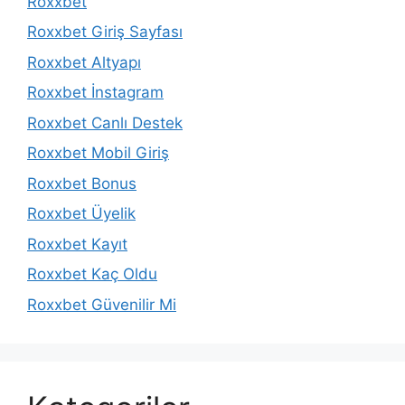
Roxxbet
Roxxbet Giriş Sayfası
Roxxbet Altyapı
Roxxbet İnstagram
Roxxbet Canlı Destek
Roxxbet Mobil Giriş
Roxxbet Bonus
Roxxbet Üyelik
Roxxbet Kayıt
Roxxbet Kaç Oldu
Roxxbet Güvenilir Mi