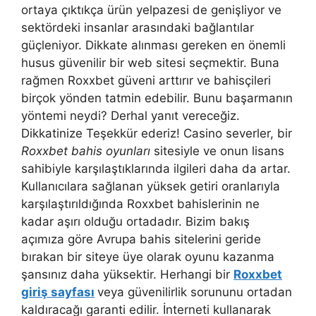
ortaya çıktıkça ürün yelpazesi de genişliyor ve
sektördeki insanlar arasındaki bağlantılar
güçleniyor. Dikkate alınması gereken en önemli
husus güvenilir bir web sitesi seçmektir. Buna
rağmen Roxxbet güveni arttırır ve bahisçileri
birçok yönden tatmin edebilir. Bunu başarmanın
yöntemi neydi? Derhal yanıt vereceğiz.
Dikkatinize Teşekkür ederiz! Casino severler, bir
Roxxbet bahis oyunları
sitesiyle ve onun lisans
sahibiyle karşılaştıklarında ilgileri daha da artar.
Kullanıcılara sağlanan yüksek getiri oranlarıyla
karşılaştırıldığında Roxxbet bahislerinin ne
kadar aşırı olduğu ortadadır. Bizim bakış
açımıza göre Avrupa bahis sitelerini geride
bırakan bir siteye üye olarak oyunu kazanma
şansınız daha yüksektir. Herhangi bir
Roxxbet
giriş sayfası
veya güvenilirlik sorununu ortadan
kaldıracağı garanti edilir. İnterneti kullanarak