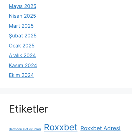
Mayıs 2025
Nisan 2025
Mart 2025
Şubat 2025
Ocak 2025
Aralık 2024
Kasım 2024
Ekim 2024
Etiketler
Roxxbet
Roxxbet Adresi
Betmoon slot oyunları