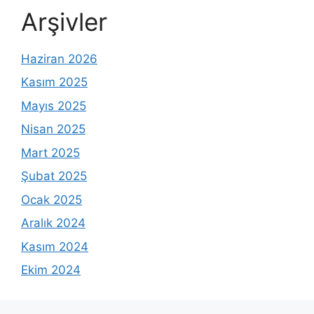
Arşivler
Haziran 2026
Kasım 2025
Mayıs 2025
Nisan 2025
Mart 2025
Şubat 2025
Ocak 2025
Aralık 2024
Kasım 2024
Ekim 2024