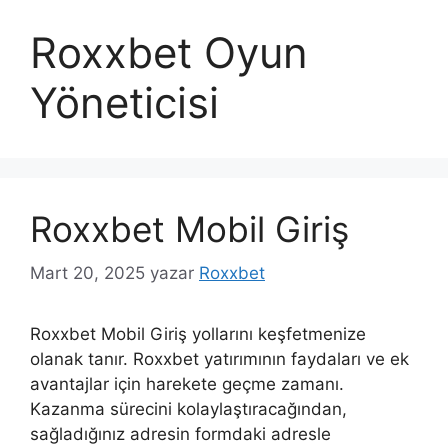
Roxxbet Oyun
Yöneticisi
Roxxbet Mobil Giriş
Mart 20, 2025
yazar
Roxxbet
Roxxbet Mobil Giriş yollarını keşfetmenize
olanak tanır. Roxxbet yatırımının faydaları ve ek
avantajlar için harekete geçme zamanı.
Kazanma sürecini kolaylaştıracağından,
sağladığınız adresin formdaki adresle