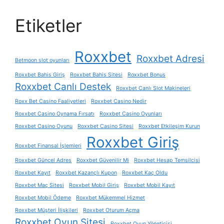
Etiketler
Roxxbet
Roxxbet Adresi
Betmoon slot oyunları
Roxxbet Bahis Giriş
Roxxbet Bahis Sitesi
Roxxbet Bonus
Roxxbet Canlı Destek
Roxxbet Canlı Slot Makineleri
Roxx Bet Casino Faaliyetleri
Roxxbet Casino Nedir
Roxxbet Casino Oynama Fırsatı
Roxxbet Casino Oyunları
Roxxbet Casino Oyunu
Roxxbet Casino Sitesi
Roxxbet Etkileşim Kurun
Roxxbet Giriş
Roxxbet Finansal İşlemleri
Roxxbet Güncel Adres
Roxxbet Güvenilir Mi
Roxxbet Hesap Temsilcisi
Roxxbet Kayıt
Roxxbet Kazançlı Kupon
Roxxbet Kaç Oldu
Roxxbet Maç Sitesi
Roxxbet Mobil Giriş
Roxxbet Mobil Kayıt
Roxxbet Mobil Ödeme
Roxxbet Mükemmel Hizmet
Roxxbet Müşteri İlişkileri
Roxxbet Oturum Açma
Roxxbet Oyun Sitesi
Roxxbet Oyun Yöneticisi